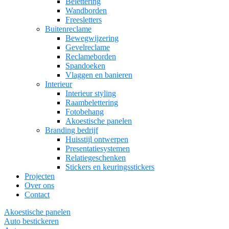
Belettering
Wandborden
Freesletters
Buitenreclame
Bewegwijzering
Gevelreclame
Reclameborden
Spandoeken
Vlaggen en banieren
Interieur
Interieur styling
Raambelettering
Fotobehang
Akoestische panelen
Branding bedrijf
Huisstijl ontwerpen
Presentatiesystemen
Relatiegeschenken
Stickers en keuringsstickers
Projecten
Over ons
Contact
Akoestische panelen
Auto bestickeren