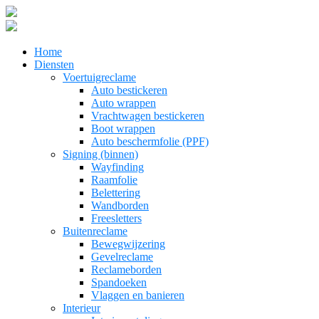
Home
Diensten
Voertuigreclame
Auto bestickeren
Auto wrappen
Vrachtwagen bestickeren
Boot wrappen
Auto beschermfolie (PPF)
Signing (binnen)
Wayfinding
Raamfolie
Belettering
Wandborden
Freesletters
Buitenreclame
Bewegwijzering
Gevelreclame
Reclameborden
Spandoeken
Vlaggen en banieren
Interieur