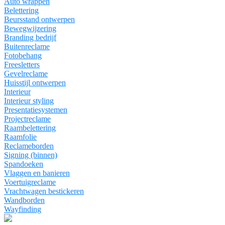
Auto wrappen
Belettering
Beursstand ontwerpen
Bewegwijzering
Branding bedrijf
Buitenreclame
Fotobehang
Freesletters
Gevelreclame
Huisstijl ontwerpen
Interieur
Interieur styling
Presentatiesystemen
Projectreclame
Raambelettering
Raamfolie
Reclameborden
Signing (binnen)
Spandoeken
Vlaggen en banieren
Voertuigreclame
Vrachtwagen bestickeren
Wandborden
Wayfinding