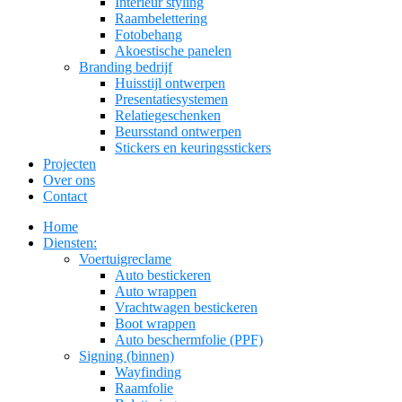
Interieur styling
Raambelettering
Fotobehang
Akoestische panelen
Branding bedrijf
Huisstijl ontwerpen
Presentatiesystemen
Relatiegeschenken
Beursstand ontwerpen
Stickers en keuringsstickers
Projecten
Over ons
Contact
Home
Diensten:
Voertuigreclame
Auto bestickeren
Auto wrappen
Vrachtwagen bestickeren
Boot wrappen
Auto beschermfolie (PPF)
Signing (binnen)
Wayfinding
Raamfolie