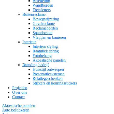
Belettering
Wandborden
Freesletters
Buitenreclame
Bewegwijzering
Gevelreclame
Reclameborden
Spandoeken
Vlaggen en banieren
Interieur
Interieur styling
Raambelettering
Fotobehang
Akoestische panelen
Branding bedrijf
Huisstijl ontwerpen
Presentatiesystemen
Relatiegeschenken
Stickers en keuringsstickers
Projecten
Over ons
Contact
Akoestische panelen
Auto bestickeren