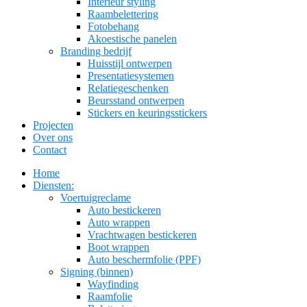
Interieur styling
Raambelettering
Fotobehang
Akoestische panelen
Branding bedrijf
Huisstijl ontwerpen
Presentatiesystemen
Relatiegeschenken
Beursstand ontwerpen
Stickers en keuringsstickers
Projecten
Over ons
Contact
Home
Diensten:
Voertuigreclame
Auto bestickeren
Auto wrappen
Vrachtwagen bestickeren
Boot wrappen
Auto beschermfolie (PPF)
Signing (binnen)
Wayfinding
Raamfolie