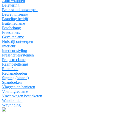
Auto wrappen
Belettering
Beursstand ontwerpen
Bewegwijzering
Branding bedrijf
Buitenreclame
Fotobehang
Freesletters
Gevelreclame
Huisstijl ontwerpen
Interieur
Interieur styling
Presentatiesystemen
Projectreclame
Raambelettering
Raamfolie
Reclameborden
Signing (binnen)
Spandoeken
Vlaggen en banieren
Voertuigreclame
Vrachtwagen bestickeren
Wandborden
Wayfinding