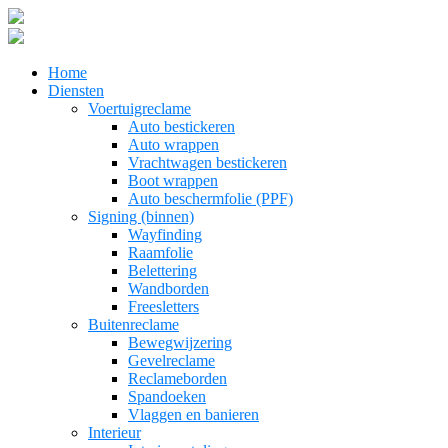
Home
Diensten
Voertuigreclame
Auto bestickeren
Auto wrappen
Vrachtwagen bestickeren
Boot wrappen
Auto beschermfolie (PPF)
Signing (binnen)
Wayfinding
Raamfolie
Belettering
Wandborden
Freesletters
Buitenreclame
Bewegwijzering
Gevelreclame
Reclameborden
Spandoeken
Vlaggen en banieren
Interieur