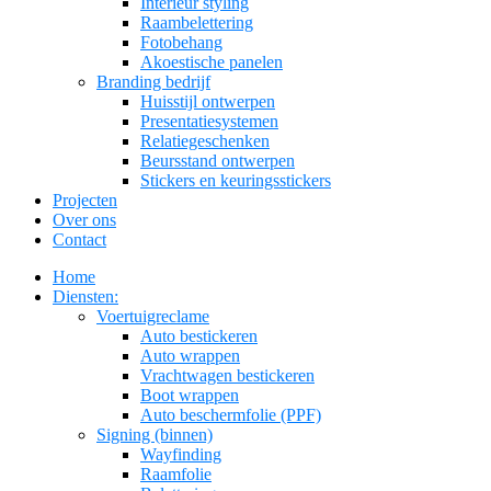
Interieur styling
Raambelettering
Fotobehang
Akoestische panelen
Branding bedrijf
Huisstijl ontwerpen
Presentatiesystemen
Relatiegeschenken
Beursstand ontwerpen
Stickers en keuringsstickers
Projecten
Over ons
Contact
Home
Diensten:
Voertuigreclame
Auto bestickeren
Auto wrappen
Vrachtwagen bestickeren
Boot wrappen
Auto beschermfolie (PPF)
Signing (binnen)
Wayfinding
Raamfolie