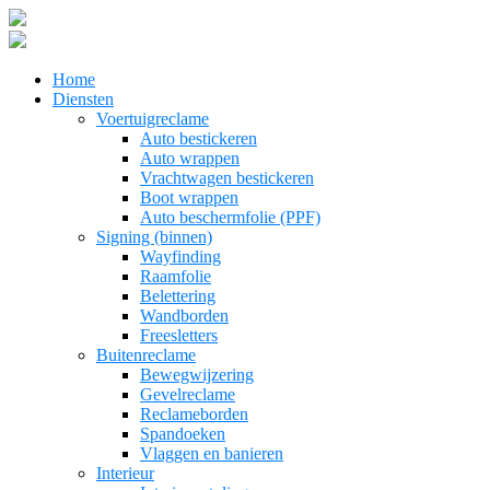
Home
Diensten
Voertuigreclame
Auto bestickeren
Auto wrappen
Vrachtwagen bestickeren
Boot wrappen
Auto beschermfolie (PPF)
Signing (binnen)
Wayfinding
Raamfolie
Belettering
Wandborden
Freesletters
Buitenreclame
Bewegwijzering
Gevelreclame
Reclameborden
Spandoeken
Vlaggen en banieren
Interieur