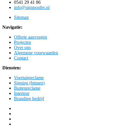
0541 29 41 86
info@signpostbv.nl
Sitemap
Navigatie:
Offerte aanvragen
Projecten
Over ons
Algemene voorwaarden
Contact
Diensten:
Voertuigreclame
Signing (binnen)
Buitenreclame
Interieur
Branding bedrijf