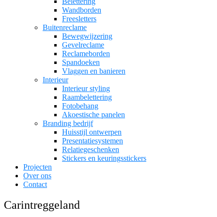
Belettering
Wandborden
Freesletters
Buitenreclame
Bewegwijzering
Gevelreclame
Reclameborden
Spandoeken
Vlaggen en banieren
Interieur
Interieur styling
Raambelettering
Fotobehang
Akoestische panelen
Branding bedrijf
Huisstijl ontwerpen
Presentatiesystemen
Relatiegeschenken
Stickers en keuringsstickers
Projecten
Over ons
Contact
Carintreggeland