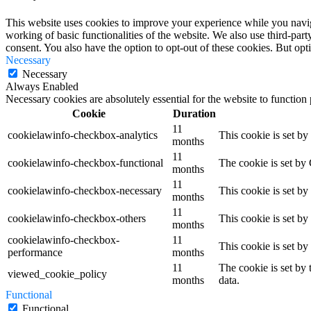
This website uses cookies to improve your experience while you navigat
working of basic functionalities of the website. We also use third-pa
consent. You also have the option to opt-out of these cookies. But op
Necessary
Necessary
Always Enabled
Necessary cookies are absolutely essential for the website to function
Cookie
Duration
11
cookielawinfo-checkbox-analytics
This cookie is set b
months
11
cookielawinfo-checkbox-functional
The cookie is set by
months
11
cookielawinfo-checkbox-necessary
This cookie is set b
months
11
cookielawinfo-checkbox-others
This cookie is set b
months
cookielawinfo-checkbox-
11
This cookie is set b
performance
months
11
The cookie is set by
viewed_cookie_policy
months
data.
Functional
Functional